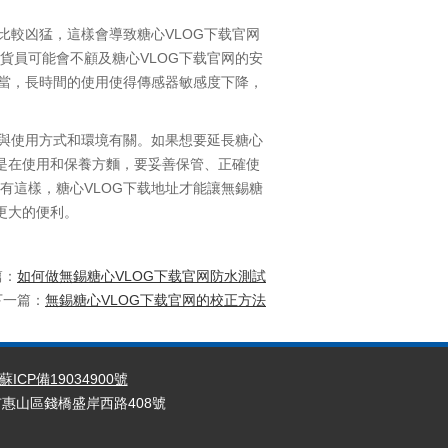
比較凶猛，這樣會導致糖心VLOG下载官网
貨員可能會不顧及糖心VLOG下载官网的安
不當，長時間的使用使得傳感器敏感度下降，
都與使用方式和環境有關。如果想要延長糖心
其是在使用和保養方麵，要妥善保管、正確使
有這樣，糖心VLOG下载地址才能讓無錫糖
更大的便利。
篇：
如何做無錫糖心VLOG下载官网防水測試
下一篇：
無錫糖心VLOG下载官网的校正方法
蘇ICP備19034900號
無錫市惠山區錢橋盛岸西路408號