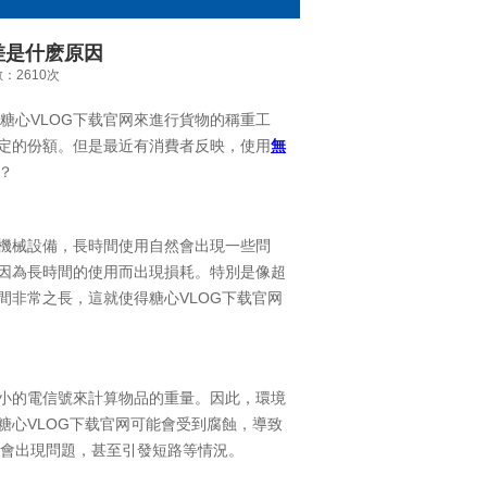
差是什麽原因
數：2610次
糖心VLOG下载官网來進行貨物的稱重工
一定的份額。但是最近有消費者反映，使用
無
？
種機械設備，長時間使用自然會出現一些問
會因為長時間的使用而出現損耗。特別是像超
間非常之長，這就使得糖心VLOG下载官网
微小的電信號來計算物品的重量。因此，環境
糖心VLOG下载官网可能會受到腐蝕，導致
能會出現問題，甚至引發短路等情況。